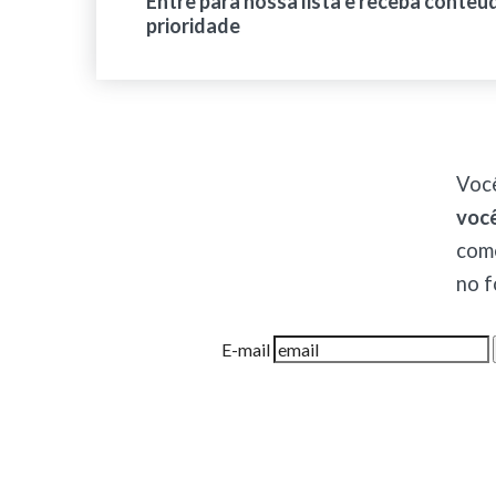
Entre para nossa lista e receba conteú
prioridade
Voc
você
come
no f
E-mail