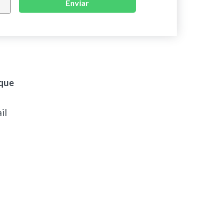
Enviar
 que
il