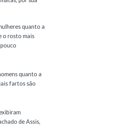
imatas, por sua
 mulheres quanto a
 o rosto mais
r pouco
 homens quanto a
ais fartos são
exibiram
achado de Assis,