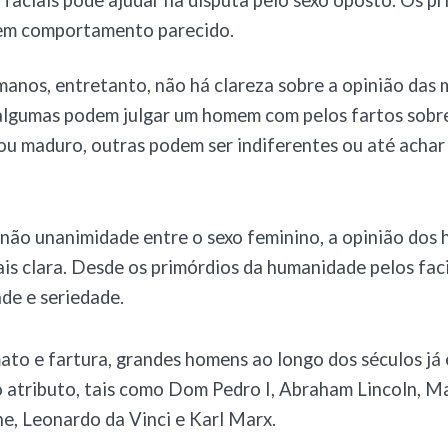
s faciais pode ajudar na disputa pelo sexo oposto. Os pr
em comportamento parecido.
manos, entretanto, não há clareza sobre a opinião das
algumas podem julgar um homem com pelos fartos sobre
/ou maduro, outras podem ser indiferentes ou até acha
não unanimidade entre o sexo feminino, a opinião dos
ais clara. Desde os primórdios da humanidade pelos faci
ade e seriedade.
to e fartura, grandes homens ao longo dos séculos já 
 atributo, tais como Dom Pedro I, Abraham Lincoln, M
he, Leonardo da Vinci e Karl Marx.