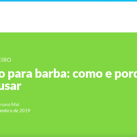
EIRO
 para barba: como e por
usar
runo Mai
zembro de 2019