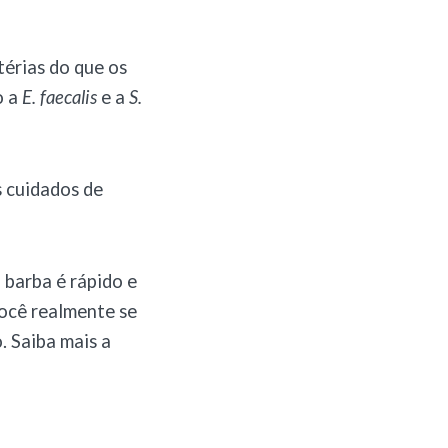
érias do que os
o a
E. faecalis
e a
S.
s cuidados de
 barba é rápido e
você realmente se
. Saiba mais a