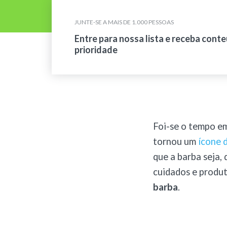
JUNTE-SE A MAIS DE 1.000 PESSOAS
Entre para nossa lista e receba cont
prioridade
Foi-se o tempo em
tornou um
ícone d
que a barba seja,
cuidados e produt
barba
.