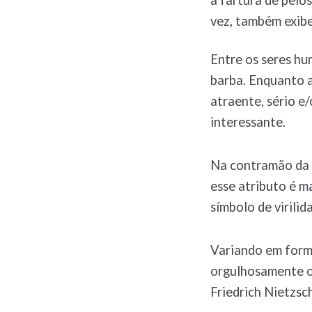
a fartura de pelo
vez, também exib
Entre os seres hu
barba. Enquanto 
atraente, sério e
interessante.
Na contramão da 
esse atributo é m
símbolo de virilid
Variando em forma
orgulhosamente o
Friedrich Nietzsc